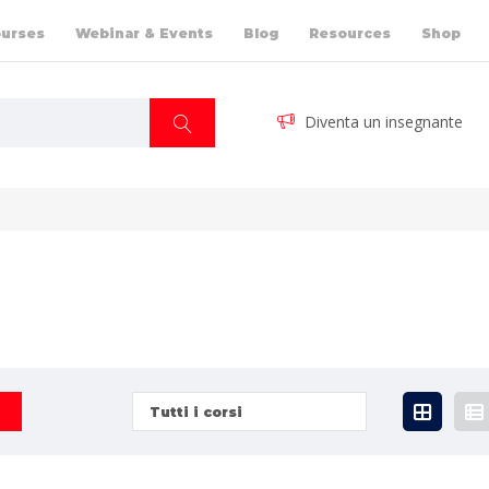
urses
Webinar & Events
Blog
Resources
Shop
Diventa un insegnante
Tutti i corsi