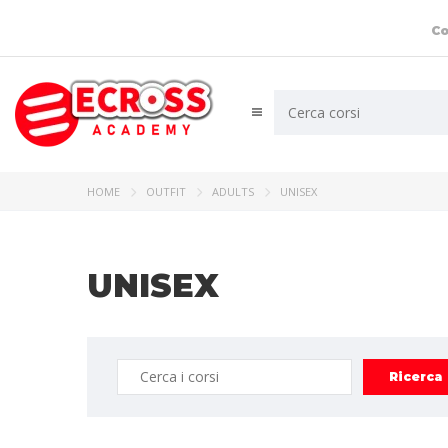
Co
HOME
OUTFIT
ADULTS
UNISEX
UNISEX
Ricerca: