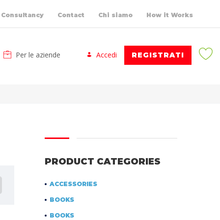
Consultancy
Contact
Chi siamo
How it Works
Per le aziende
Accedi
REGISTRATI
PRODUCT CATEGORIES
ACCESSORIES
BOOKS
BOOKS